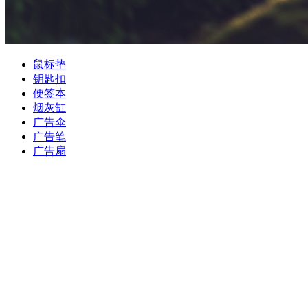
鼠标垫
钥匙扣
便签本
烟灰缸
广告伞
广告笔
广告扇