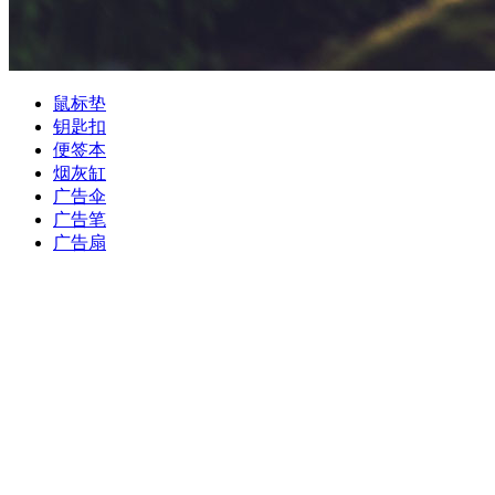
鼠标垫
钥匙扣
便签本
烟灰缸
广告伞
广告笔
广告扇